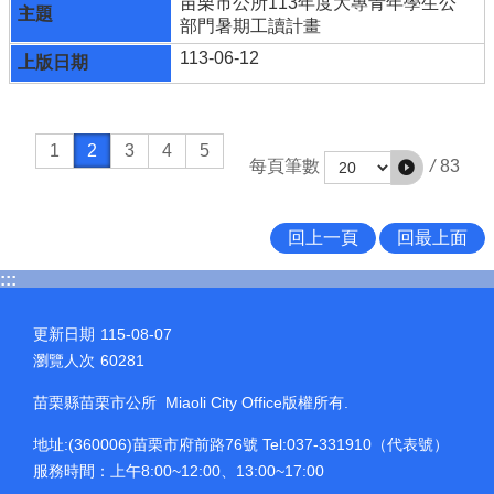
苗栗市公所113年度大專青年學生公
部門暑期工讀計畫
113-06-12
1
2
3
4
5
/
83
每頁筆數
回上一頁
回最上面
:::
更新日期
115-08-07
瀏覽人次
60281
苗栗縣苗栗市公所 Miaoli City Office版權所有.
地址:(360006)苗栗市府前路76號 Tel:037-331910（代表號）
服務時間：上午8:00~12:00、13:00~17:00