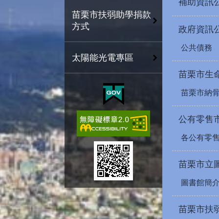
補助資訊
苗栗市扶弱助學捐款
方式
政府資訊
公共債務
太陽能光電專區
苗栗市生
苗栗市納
公有零售
各公有零
苗栗市立
圖書館簡
苗栗市扶