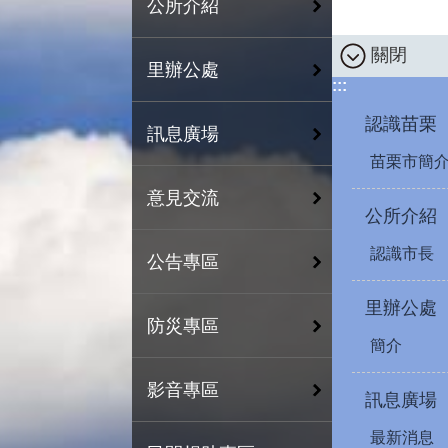
公所介紹
關閉
里辦公處
:::
認識苗栗
訊息廣場
苗栗市簡
意見交流
公所介紹
認識市長
公告專區
里辦公處
防災專區
簡介
影音專區
訊息廣場
最新消息