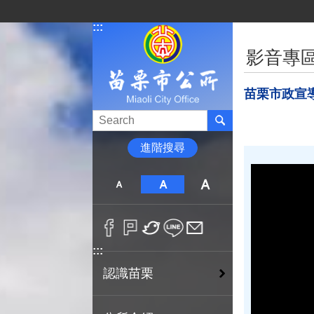
跳到主要內容區塊
:::
:::
影音專
苗栗市政宣
進階搜尋
:::
認識苗栗