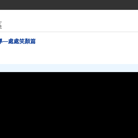
區
導—處處笑顏篇