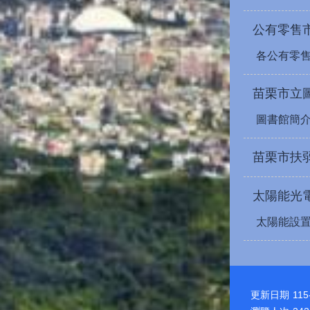
公有零售
各公有零
苗栗市立
圖書館簡
苗栗市扶
太陽能光
太陽能設
更新日期
115