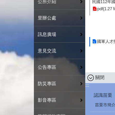
公所介紹
民國112
pdf(1.27 
里辦公處
訊息廣場
國軍人才
意見交流
公告專區
關閉
防災專區
:::
認識苗栗
影音專區
苗栗市簡