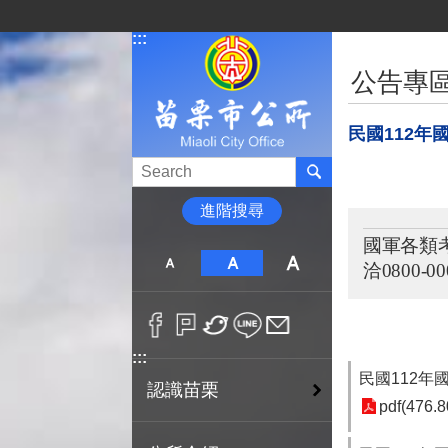
跳到主要內容區塊
:::
:::
公告專
民國112
進階搜尋
國軍各類
洽
0800-00
:::
民國112
認識苗栗
pdf(476.8