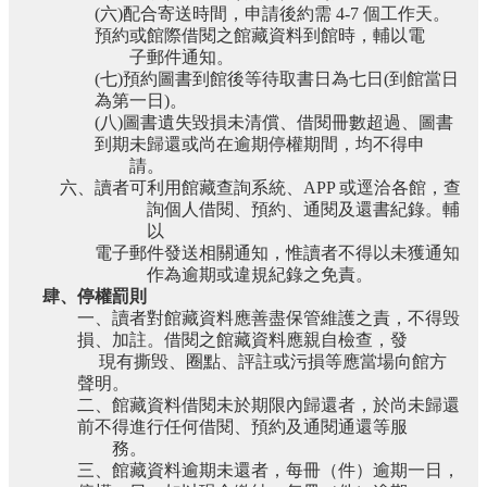
(
六
)
配合寄送時間，申請後約需
4-7
個工作天。
預約或館際借閱之館藏資料到館時，輔以電
子郵件通知。
(
七
)
預約圖書到館後等待取書日為七日
(
到館當日
為第一日
)
。
(
八
)
圖書遺失毀損未清償、借閱冊數超過、圖書
到期未歸還或尚在逾期停權期間，均不得申
請。
六、讀者可利用館藏查詢系統、
APP
或逕洽各館，查
詢個人借閱、預約、通閱及還書紀錄。輔
以
電子郵件發送相關通知，惟讀者不得以未獲通知
作為逾期或違規紀錄之免責。
肆、停權罰則
一、讀者對館藏資料應善盡保管維護之責，不得毁
損、加註。借閱之館藏資料應親自檢查，發
現有撕毁、圈點、評註或污損等應當場向館方
聲明。
二、館藏資料借閱未於期限內歸還者，於尚未歸還
前不得進行任何借閱、預約及通閱通還等服
務。
三、館藏資料逾期未還者，每冊（件）逾期一日，