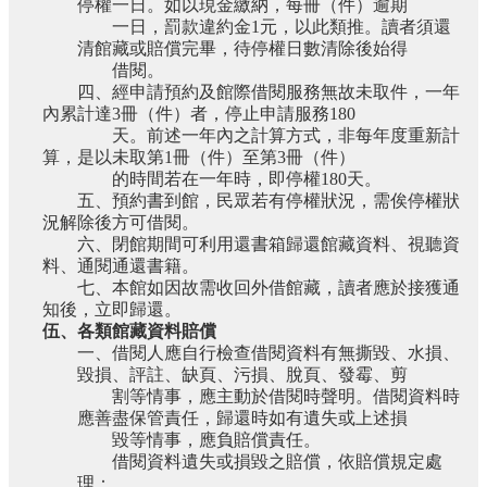
停權一日。如以現金繳納，每冊（件）逾期
一日，罰款違約金
1
元，以此類推。讀者須還
清館藏或賠償完畢，待停權日數清除後始得
借閱。
四、經申請預約及館際借閱服務無故未取件，一年
內累計達
3
冊（件）者，停止申請服務
180
天。前述一年內之計算方式，非每年度重新計
算，是以未取第
1
冊（件）至第
3
冊（件）
的時間若在一年時，即停權
180
天。
五、預約書到館，民眾若有停權狀況，需俟停權狀
況解除後方可借閱。
六、閉館期間可利用還書箱歸還館藏資料、視聽資
料、通閱通還書籍。
七、本館如因故需收回外借館藏，讀者應於接獲通
知後，立即歸還。
伍、各類館藏資料賠償
一、借閱人應自行檢查借閱資料有無撕毀、水損、
毀損、評註、缺頁、污損、脫頁、發霉、剪
割等情事，應主動於借閱時聲明。借閱資料時
應善盡保管責任，歸還時如有遺失或上述損
毀等情事，應負賠償責任。
借閱資料遺失或損毀之賠償，依賠償規定處
理：