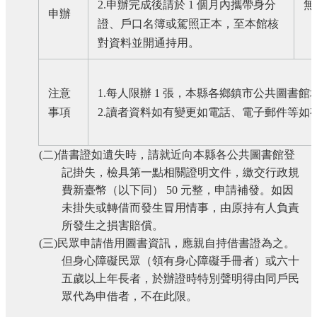
2.
申辦完成後請於
1
個月內攜帶身分
無
申辦
證、戶口名簿或駕照正本，至本館核
對資料並開通持用。
注意
1.
每人限辦
1
張，本縣各鄉鎮市公共圖書館
事項
2.
讀者資料如有變更如電話、電子郵件等如
(
二
)
借書證如遺失時，請就近向本縣各公共圖書館登
記掛失，檢具第一點相關證明文件，繳交行政規
費新臺幣（以下同）
50
元整，申請補發。如因
未掛失或轉借而發生冒用情事，由原持有人負責
所發生之損害賠償。
(
三
)
民眾申請借用圖書資訊，應親自持借書證為之。
但身心障礙民眾（領有身心障礙手冊者）或六十
五歲以上年長者，於辦證時特別聲明得由同戶民
眾代為申借者，不在此限。