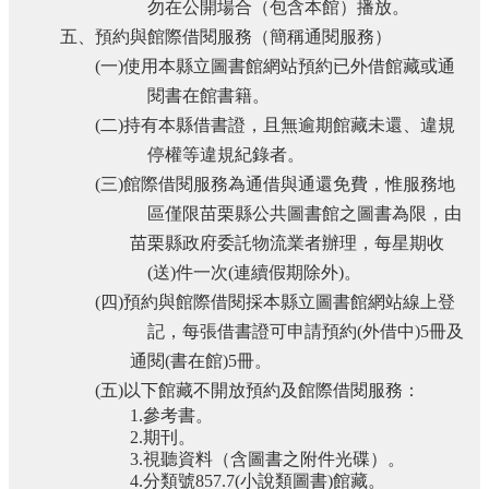
勿在公開場合（包含本館）播放。
五、預約與館際借閱服務（簡稱通閱服務）
(
一
)
使用本縣立圖書館網站預約已外借館藏或通
閱書在館書籍。
(
二
)
持有本縣借書證，且無逾期館藏未還、違規
停權等違規紀錄者。
(
三
)
館際借閱服務為通借與通還免費，惟服務地
區僅限苗栗縣公共圖書館之圖書為限，由
苗栗縣政府委託物流業者辦理，每星期收
(
送
)
件一次
(
連續假期除外
)
。
(
四
)
預約與館際借閱採本縣立圖書館網站線上登
記，每張借書證可申請預約
(
外借中
)5
冊及
通閱
(
書在館
)5
冊。
(
五
)
以下館藏不開放預約及館際借閱服務：
1.
參考書。
2.
期刊。
3.
視聽資料（含圖書之附件光碟）。
4.
分類號
857.7(
小說類圖書
)
館藏。