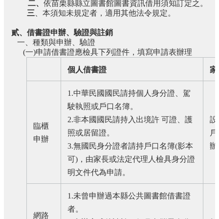
二、
依苗栗縣縣立圖書館圖書資訊借用須知訂定之。
三
、本須知未規定者，適用其他法令規定。
貳、借書證申辦、驗證與註銷
一、種類與申辦、驗證
(
一
)
申請借書證應檢具下列證件，填寫申請表辦理
個人借書證
家
1.
中華民國國民請持個人身分證、駕
駛執照或戶口名簿。
2.
非本國國民請持入出境許 可證、護
設
臨櫃
照或居留證。
戶
申辦
3.
無國民身分證者請持戶口名簿
(
影本
辦
可
)
，由家長或法定代理人檢具身分證
明文件代為申請。
1.
未曾申辦過本縣公共圖書館借書證
者。
網路