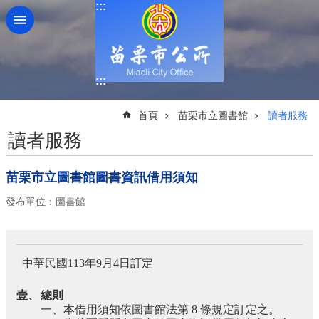
:::
跳到主要內容區塊
:::
:::
首頁
苗栗市立圖書館
讀者服務
讀者服務
苗栗市立圖書館圖書資訊借用須知
發布單位：圖書館
中華民國
113
年
9
月
4
日訂定
壹、
總則
一、本借用須知依圖書館法第
8
條規定訂定之。