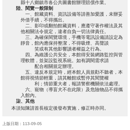
縣十八鄉鎮市各公共圖書館辦理賠償作業。
陸、閱覽一般限制
一、館藏資料、資訊設備等請善加愛護，未辦妥
外借手續，不得攜出。
二、影印或翻拍館藏資料，應遵守著作權法及其
他相關法令規定，違者自負一切法律責任。
三、為確保閱覽環境，手機等電訊設備請設定為
靜音，館內應保持整潔，不得吸煙、高聲談
笑或有其他影響讀者權益之行為。
四、為維護公共安全，本館得安裝網路監控與管
理軟體，並架設監視系統。如有調閱需求請
配合相關規定辦理。
五、違反本規定時，經本館人員規勸不聽者，本
館得視情節輕重，請其離館或暫停其閱覽權
利；情節重大者，報請警察機關依法處理。
六、寵物（導盲犬不在此限）及危險物品不得攜
入館內。
柒、其他
本須知陳請首長核定後發布實施，修正時亦同。
上版日期：113-09-05