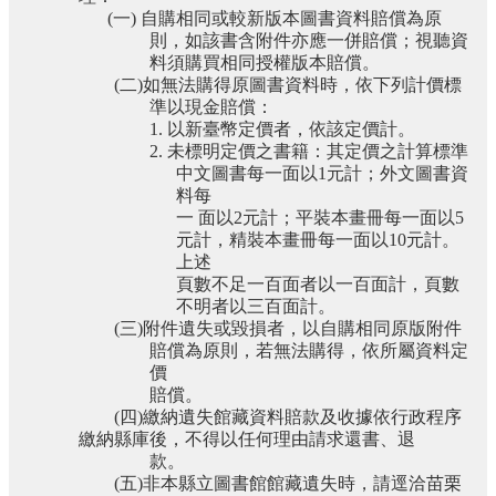
(一)
自購相同或較新版本圖書資料賠償為原
則，如該書含附件亦應一併賠償；視聽資
料須購買相同授權版本賠償。
(二)
如無法購得原圖書資料時，依下列計價標
準以現金賠償：
1.
以新臺幣定價者，依該定價計。
2.
未標明定價之書籍：其定價之計算標準
中文圖書每一面以
1
元計；外文圖書資
料每
一 面以
2
元計；平裝本畫冊每一面以
5
元計，精裝本畫冊每一面以
10
元計。
上述
頁數不足一百面者以一百面計，頁數
不明者以三百面計。
(三)
附件遺失或毀損者，以自購相同原版附件
賠償為原則，若無法購得，依所屬資料定
價
賠償。
(
四
)
繳納遺失館藏資料賠款及收據依行政程序
繳納縣庫後，不得以任何理由請求還書、退
款。
(
五
)
非本縣立圖書館館藏遺失時，請逕洽苗栗