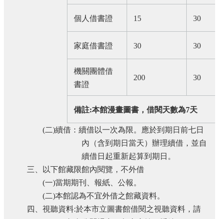
個人借書證
15
30
家庭借書證
30
30
機關團體借
200
30
書證
備註
:
本館漫畫圖書，借閱天數為
7
天
(
二
)
續借：續借以一次為限。應於到期日前七日
內（含到期日當天）辦理續借，並自
續借日起重新起算到期日。
三、以下館藏限館內閱覽，不外借
(
一
)
當期期刊、報紙、公報。
(
二
)
本館認為不宜外借之館藏資料。
四、視聽資料
:
於本市立圖書館借閱之視聽資料，請