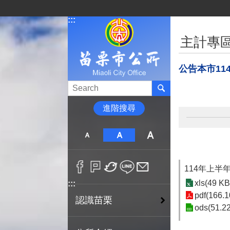
跳到主要內容區塊
:::
:::
主計專
公告本市11
進階搜尋
114年上半
xls(49 KB
:::
pdf(166.1
認識苗栗
ods(51.2