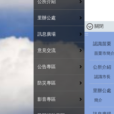
公所介紹
里辦公處
關閉
訊息廣場
:::
認識苗栗
意見交流
苗栗市簡
公告專區
公所介紹
認識市長
防災專區
里辦公處
影音專區
簡介