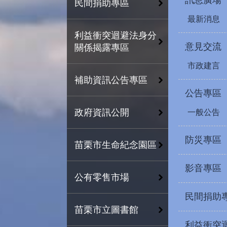
訊息廣場
民間捐助專區
最新消息
利益衝突迴避法身分
意見交流
關係揭露專區
市政建言
補助資訊公告專區
公告專區
政府資訊公開
一般公告
防災專區
苗栗市生命紀念園區
影音專區
公有零售市場
民間捐助
苗栗市立圖書館
利益衝突