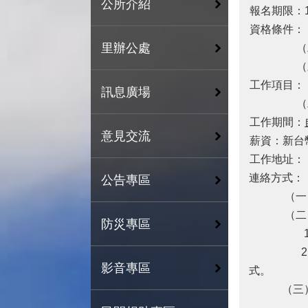
公所介紹
報名期限：11
資格條件：
里辦公處
（二）能
（三）積
工作項目：
訊息廣場
（二）
工作期間：
意見交流
薪資：新台
工作地址：
連絡方式：
公告專區
（一）：苗
（二）
防災專區
1、最
2、應徵苗
影音專區
式。
（三）擇優