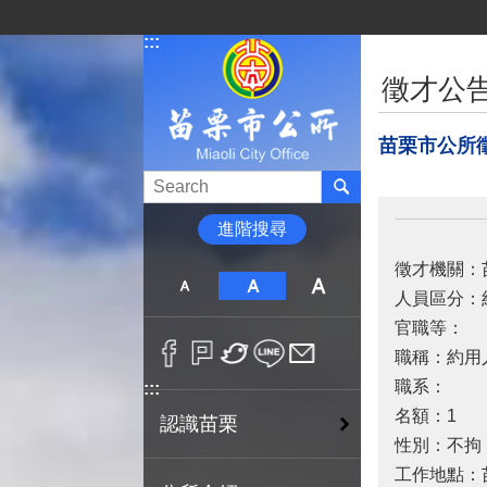
跳到主要內容區塊
:::
:::
徵才公
苗栗市公所
進階搜尋
徵才機關：
人員區分：
官職等：
職稱：約用
職系：
:::
名額：1
認識苗栗
性別：不拘
工作地點：