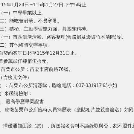
5年1月24日 ~115年1月27日 下午5時止
（一）中學畢業以上。
吃苦耐勞、不畏寒暑。
極、主動學習能力強、具團隊精神。
（一）市區側溝清淤、路容整理(含路肩及邊坡竹木清除)等。
其他臨時交辦事項。
自契約簽訂日起至
115
年
12
月
31
日
止。
幣參萬貳仟肆佰伍拾元。
 苗栗市公所；苗栗市府前路76號。
（含檢具文件）
栗市公所清潔隊，聯絡電話：037-331917 邱小姐
來函請檢附：
高學歷畢業證書
栗市公所臨時人員簡歷表（應貼相片並親自簽名）如附件，
通知面談（試），所送報名資料不論錄取與否，恕不退件及