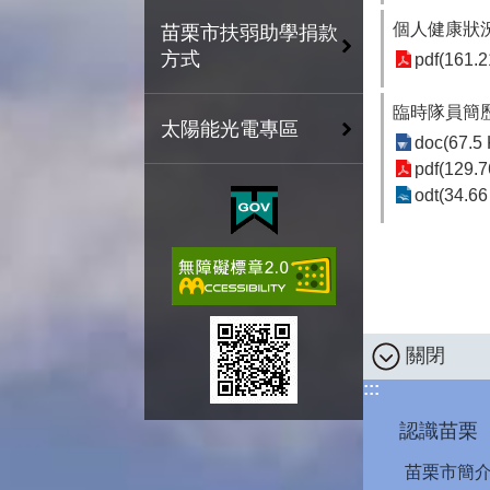
個人健康狀況自
苗栗市扶弱助學捐款
方式
pdf(161.2
臨時隊員簡
太陽能光電專區
doc(67.5
pdf(129.7
odt(34.66
關閉
:::
認識苗栗
苗栗市簡