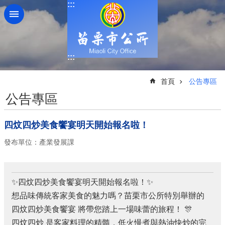
:::
跳到主要內容區塊
:::
:::
首頁
公告專區
公告專區
四炆四炒美食饗宴明天開始報名啦！
發布單位：產業發展課
✨四炆四炒美食饗宴明天開始報名啦！✨
想品味傳統客家美食的魅力嗎？苗栗市公所特別舉辦的
四炆四炒美食饗宴 將帶您踏上一場味蕾的旅程！ 🎊
四炆四炒 是客家料理的精髓，低火慢煮與熱油快炒的完