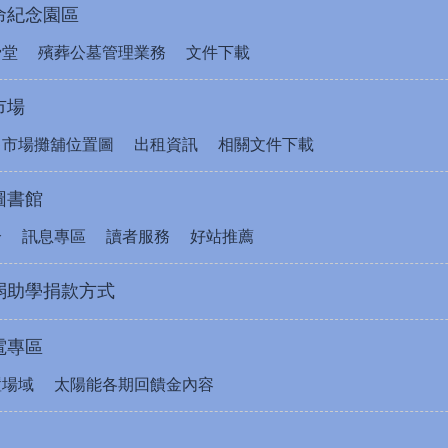
命紀念園區
骨堂
殯葬公墓管理業務
文件下載
市場
售市場攤舖位置圖
出租資訊
相關文件下載
圖書館
介
訊息專區
讀者服務
好站推薦
弱助學捐款方式
電專區
置場域
太陽能各期回饋金內容