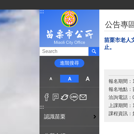
跳到主要內容區塊
:::
:::
公告專
苗栗市老人文
止。
進階搜尋
報名期間：111
報名地點：
洽詢電話：03
上課期間：111
:::
課程資訊：
認識苗栗