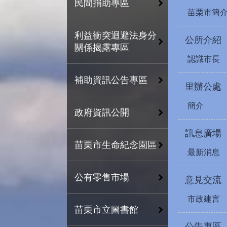
民間捐助專區
苗栗市簡
利益衝突迴避法身分
公所介紹
關係揭露專區
認識市長
補助資訊公告專區
里辦公處
簡介
政府資訊公開
訊息廣場
苗栗市生命紀念園區
最新消息
公有零售市場
意見交流
市政建言
苗栗市立圖書館
公告專區