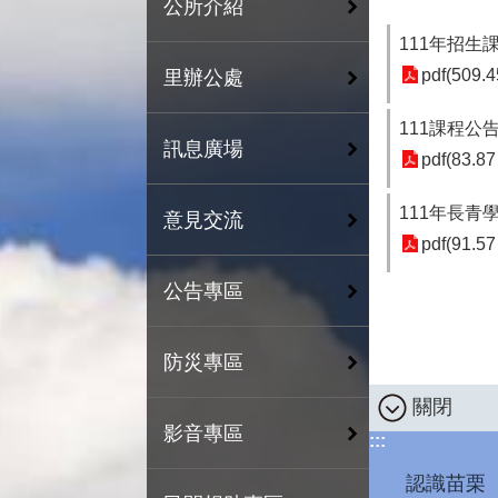
公所介紹
111年招生
pdf(509.4
里辦公處
111課程公
訊息廣場
pdf(83.87
111年長青
意見交流
pdf(91.57
公告專區
防災專區
關閉
影音專區
:::
認識苗栗