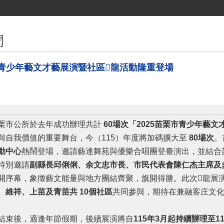
聞
市青少年藝文才藝展演暨社區𪹚龍活動隆重登場
栗市公所於去年成功辦理共計
60
場次
「
2025
苗栗市青少年藝文
與自我價值的重要舞台，今（115）年度將加碼擴大至
80
場次
。
動中心
熱鬧登場，邀請藝達舞苑與優樂合唱團登臺演出，並結合
特別邀請
副縣長邱俐俐、余文忠市長、市民代表會陳仁杰主席及
開序幕，象徵藝文能量與地方團結齊聚，旗開得勝。此次𪹚龍展
、維祥、上苗及青苗
共
10
個社區
共同參與，期待在兼融客庄文
束後，適逢年節假期，後續展演將自
115
年3月起持續辦理至1