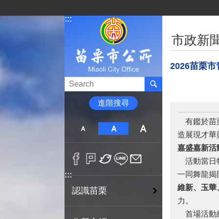
跳到主要內容區塊
:::
:::
市政新
2026苗栗
進階搜尋
有鑑於苗
造展現才華
嘉盛嘉新活
活動當日
一同舞龍揭
:::
維新、玉華
認識苗栗
力。
首場活動結