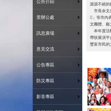
公所介紹
源源不絕的
市長余文
里辦公處
集
」等市內
文團體、藝
本年度活
訊息廣場
帶狀展演平
豐富市民的
意見交流
公告專區
防災專區
影音專區