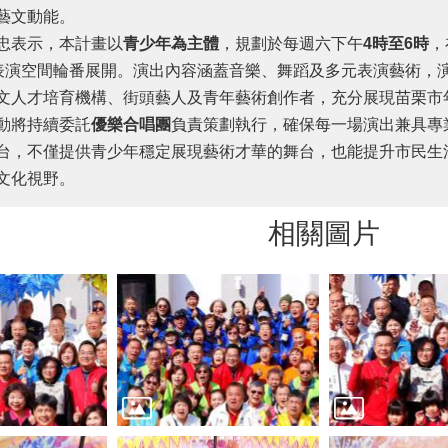
藝文動能。
忠表示，本計畫以
青少年為主體
，規劃於每週六下午
4
時至6時
，
表演空間輪番展開。演出內容涵蓋音樂、舞蹈及多元表演藝術，
文人才培育機構、街頭藝人及青年藝術創作者，充分展現苗栗市
動將持續委託
優樂合唱團
負責策劃執行，確保每一場演出兼具專
台，不僅提供青少年穩定展現藝術才華的舞台，也能提升市民生
文化視野。
相關圖片