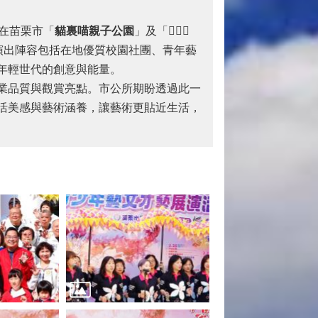
在苗栗市「
貓裏喵親子公園
」及「
𪹚
人市
演出陣容包括在地優質校園社團、青年藝
年輕世代的創意與能量。
業品質與觀賞亮點。市公所期盼透過此一
活美感與藝術涵養，讓藝術更貼近生活，