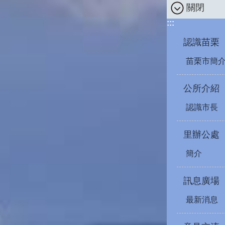
關閉
:::
認識苗栗
苗栗市簡
公所介紹
認識市長
里辦公處
簡介
訊息廣場
最新消息