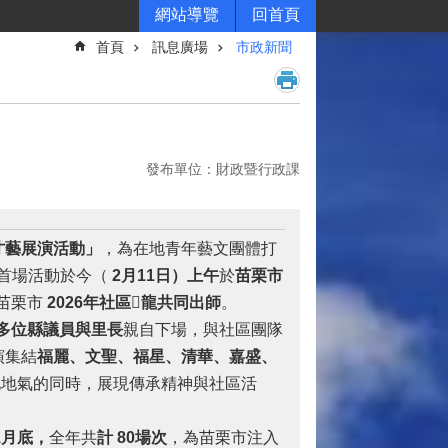
網站導覽
回首頁
首頁
訊息廣場
市政新聞
發布單位：財政暨行政課
才藝展演活動
」
，為在地青年藝文團體打
首場活動於今（
2
月11日）上午
於
苗栗市
苗栗市
2026
年社區
𪹚
龍共同出師
。
多位縣議員與里長
親自下場，與社區團隊
演集結
福麗、文聖、福星、清華、嘉盛、
化地氣的同時，展現傳承精神與社區活
1月底
，
全年共
計
80
場次
，為苗栗市注入