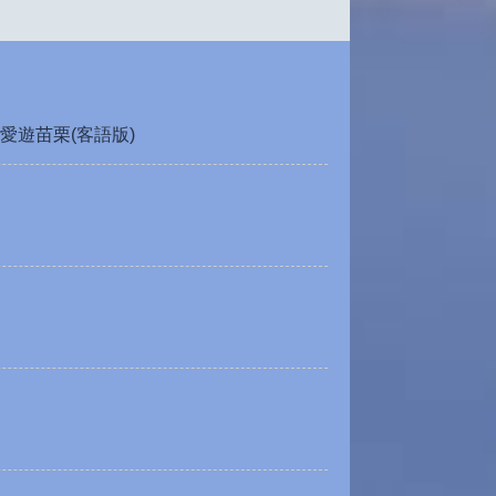
愛遊苗栗(客語版)