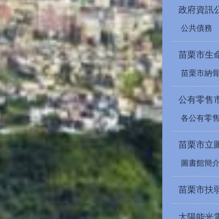
政府資訊
公共債務
苗栗市生
苗栗市納
公有零售
各公有零
苗栗市立
圖書館簡
苗栗市扶
太陽能光