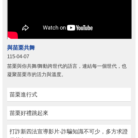
與苗栗共舞
115-04-07
苗栗與你共舞/舞動跨世代的語言，連結每一個世代，也
凝聚苗栗市的活力與溫度。
苗栗進行式
苗栗好禮跳起來
打詐新四法宣導影片-詐騙知識不可少，多方求證