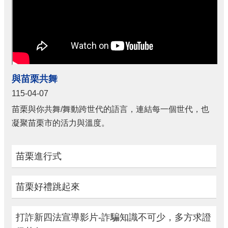
與苗栗共舞
115-04-07
苗栗與你共舞/舞動跨世代的語言，連結每一個世代，也
凝聚苗栗市的活力與溫度。
苗栗進行式
苗栗好禮跳起來
打詐新四法宣導影片-詐騙知識不可少，多方求證