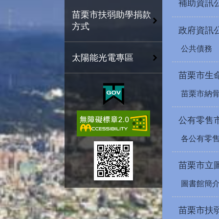
補助資訊
苗栗市扶弱助學捐款
方式
政府資訊
公共債務
太陽能光電專區
苗栗市生
苗栗市納
公有零售
各公有零
苗栗市立
圖書館簡
苗栗市扶