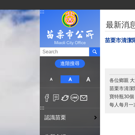
跳到主要內容區塊
:::
:::
最新消
苗栗市清潔隊
進階搜尋
各位鄉親 
苗栗市清潔
寶特瓶30
每人每月一
:::
認識苗栗