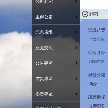
公所介紹
關閉
里辦公處
:::
認識苗栗
訊息廣場
苗栗市簡
意見交流
公所介紹
認識市長
公告專區
里辦公處
防災專區
簡介
影音專區
訊息廣場
最新消息