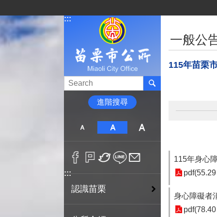
跳到主要內容區塊
:::
:::
一般公
115年苗
進階搜尋
115年身
pdf(55.29
:::
認識苗栗
身心障礙者
pdf(78.40