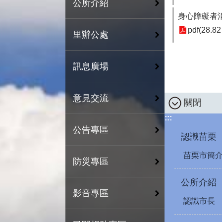
公所介紹
身心障礙者
pdf(28.82
里辦公處
訊息廣場
意見交流
關閉
:::
公告專區
認識苗栗
苗栗市簡
防災專區
公所介紹
影音專區
認識市長