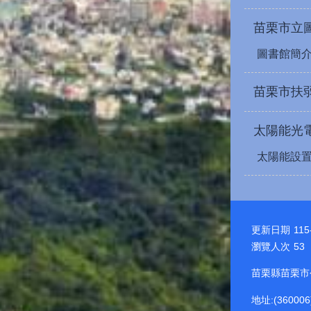
苗栗市立
圖書館簡
苗栗市扶
太陽能光
太陽能設
更新日期
115
瀏覽人次
53
苗栗縣苗栗市公所 
地址:(36000