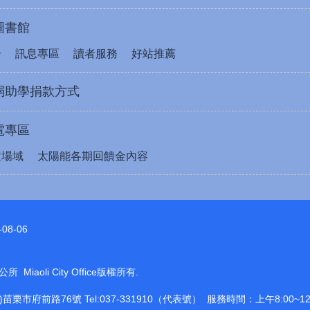
圖書館
介
訊息專區
讀者服務
好站推薦
弱助學捐款方式
電專區
置場域
太陽能各期回饋金內容
-08-06
Miaoli City Office版權所有.
6)苗栗市府前路76號 Tel:037-331910（代表號） 服務時間：上午8:00~12:0